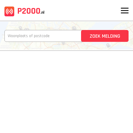
P2000
.nl