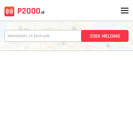
P2000
.nl