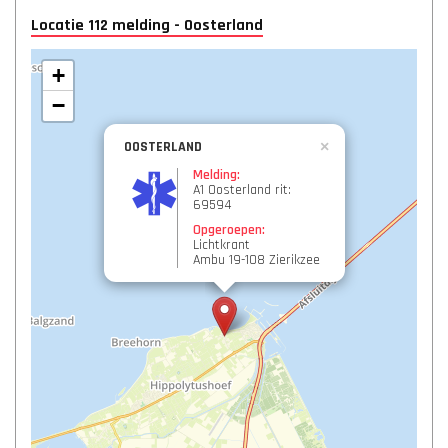
Locatie 112 melding - Oosterland
+
−
OOSTERLAND
×
Melding:
A1 Oosterland rit:
69594
Opgeroepen:
Lichtkrant
Ambu 19-108 Zierikzee