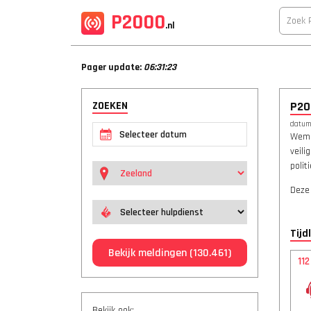
P2000
.nl
Pager update:
06:31:23
ZOEKEN
P20
datum:
Wemel
veil
polit
Deze
Tijd
Bekijk meldingen
(130.461)
11
Bekijk ook: