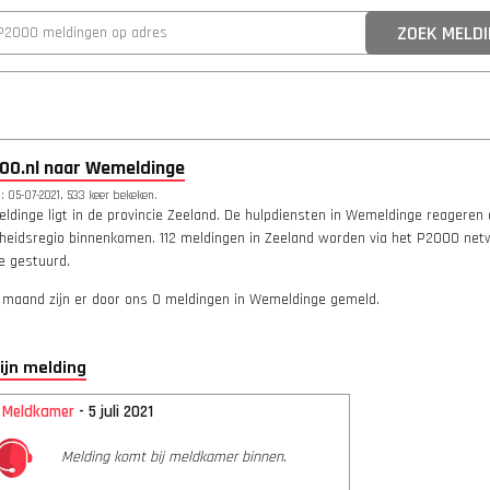
00.nl naar Wemeldinge
 05-07-2021, 533 keer bekeken.
dinge ligt in de provincie Zeeland. De hulpdiensten in Wemeldinge reageren 
igheidsregio binnenkomen. 112 meldingen in Zeeland worden via het P2000 net
ie gestuurd.
 maand zijn er door ons 0 meldingen in Wemeldinge gemeld.
lijn melding
2 Meldkamer
- 5 juli 2021
Melding komt bij meldkamer binnen.