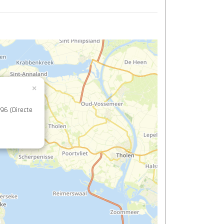
×
96 (Directe