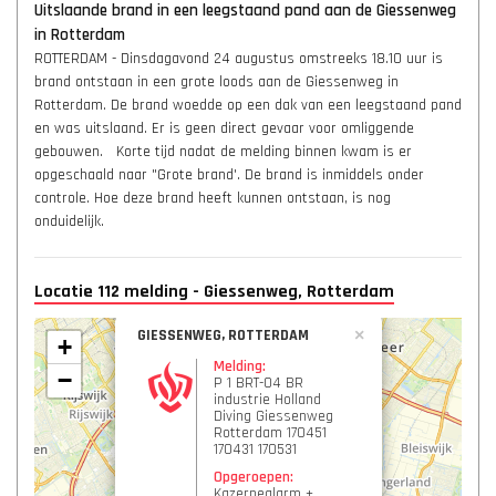
Uitslaande brand in een leegstaand pand aan de Giessenweg
in Rotterdam
ROTTERDAM - Dinsdagavond 24 augustus omstreeks 18.10 uur is
brand ontstaan in een grote loods aan de Giessenweg in
Rotterdam. De brand woedde op een dak van een leegstaand pand
en was uitslaand. Er is geen direct gevaar voor omliggende
gebouwen. Korte tijd nadat de melding binnen kwam is er
opgeschaald naar "Grote brand'. De brand is inmiddels onder
controle. Hoe deze brand heeft kunnen ontstaan, is nog
onduidelijk.
Locatie 112 melding - Giessenweg, Rotterdam
GIESSENWEG, ROTTERDAM
×
+
Melding:
−
P 1 BRT-04 BR
industrie Holland
Diving Giessenweg
Rotterdam 170451
170431 170531
Opgeroepen:
Kazernealarm +