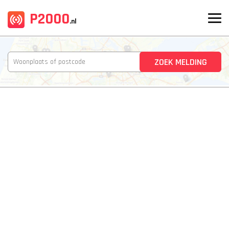
P2000
.nl