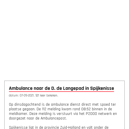
Ambulance naar de D. de Langepad in Spijkenisse
datum: 07-09-2021, 521 keer bekeken.
Op dinsdagochtend is de ambulance dienst direct met spoed ter
plaatse gegaan. De 112 melding kwam rond 08:52 binnen in de
meldkamer. Deze melding is verstuurt via het P2000 netwerk en
doorgezet naar de Ambulancepost.
Spijkenisse ligt in de provincie Zuid-Holland en valt onder de