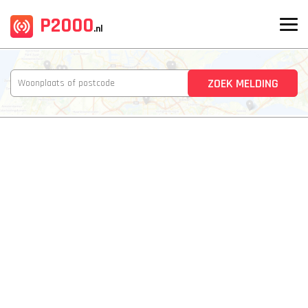
P2000
.nl