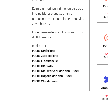
Zevenhuizen.
P20
Deze alarmeringen zijn onderverdeeld
in 0 politie, 2 brandweer en 0
12:
06-1
ambulance meldingen in de omgeving
Zevenhuizen.
In de gemeente Zuidplas wonen zo'n
43.885 mensen.
Bekijk ook:
P20
P2000 Nederland
12:
P2000 Zuid-Holland
05-1
P2000 Moerkapelle
P2000 Bleiswijk
P2000 Nieuwerkerk aan den IJssel
P2000 Capelle aan den IJssel
P2000 Waddinxveen
Amb
15:
08-0