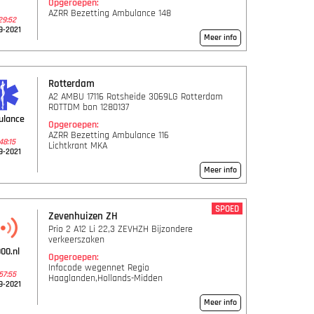
Opgeroepen:
AZRR Bezetting Ambulance 148
29:52
9-2021
Meer info
Rotterdam
A2 AMBU 17116 Rotsheide 3069LG Rotterdam
ROTTDM bon 1280137
ulance
Opgeroepen:
AZRR Bezetting Ambulance 116
48:15
Lichtkrant MKA
9-2021
Meer info
SPOED
Zevenhuizen ZH
Prio 2 A12 Li 22,3 ZEVHZH Bijzondere
verkeerszaken
00.nl
Opgeroepen:
Infocode wegennet Regio
57:55
Haaglanden,Hollands-Midden
9-2021
Meer info