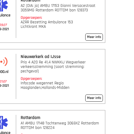
Rotterdam
A2 (DIA: ja) AMBU 17153 Gianni Versacestraat
3059MG Rotterdam ROTTDM bon 128373
ulance
Opgeroepen:
AZRR Bezetting Ambulance 153
59:27
Lichtkrant MKA
9-2021
Meer info
Nieuwerkerk ad IJsse
Prio 4 A20 Re 41,4 NWKKIJ Wegverkeer
verkeersstremming (soort stremming:
pechgeval)
00.nl
Opgeroepen:
21:07
Infocode wegennet Regio
9-2021
Haaglanden,Hollands-Midden
Meer info
Rotterdam
A1 AMBU 17148 Tochtenweg 3069XZ Rotterdam
ROTTDM bon 128224
ulance