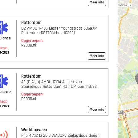
Meer info
Rotterdam
B2 AMBU 17406 Lester Youngstraat 3069XM
Rotterdam ROTTDM bon 163231
ulance
Opgeroepen:
P2000.nl
22:46
1-2021
Meer info
Rotterdam
A2 (DIA: ja) AMBU 17104 Aelbert van
Spanjekade Rotterdam ROTTDM bon 149723
ulance
Opgeroepen:
P2000.nl
24:30
0-2021
Meer info
Waddinxveen
Prio 4 A12 Li 20,0 WADDXV Zieke/dode dieren