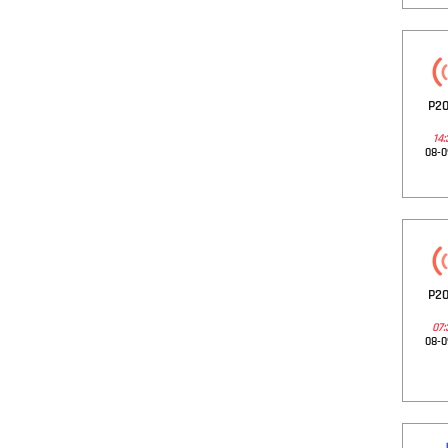
P20
14:
08-0
P20
07:
08-0