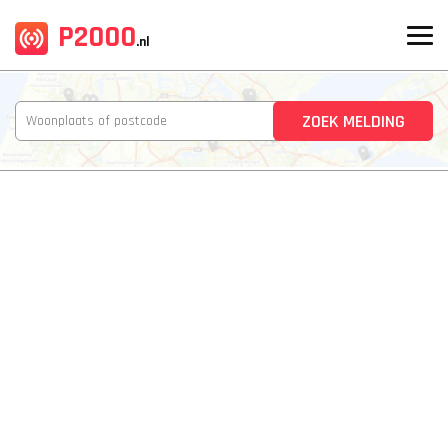
P2000
.nl