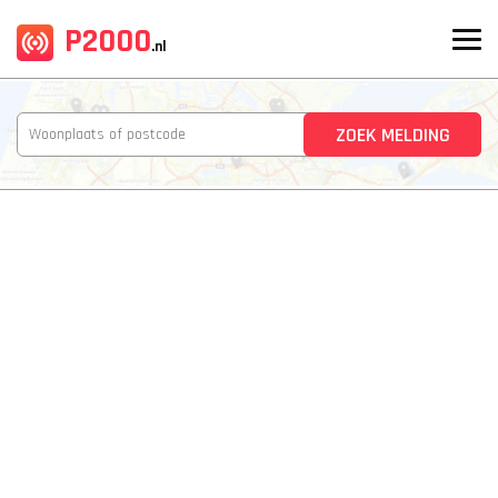
P2000
.nl