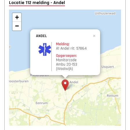
Locatie 112 melding - Andel
+
−
ANDEL
×
Melding:
A1 Andel rit: 57864
Opgeroepen:
Monitorcode
Ambu 20-153
(Waalwijk)