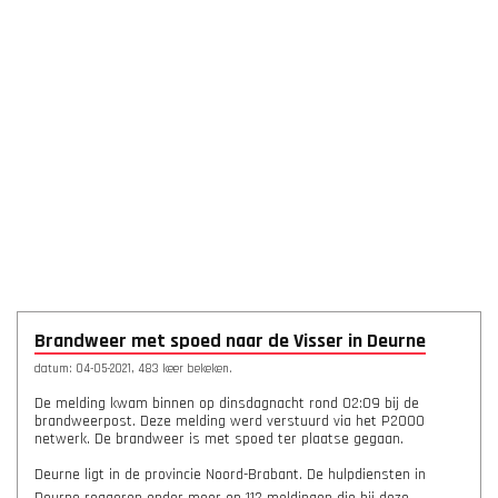
Brandweer met spoed naar de Visser in Deurne
datum: 04-05-2021, 483 keer bekeken.
De melding kwam binnen op dinsdagnacht rond 02:09 bij de
brandweerpost. Deze melding werd verstuurd via het P2000
netwerk. De brandweer is met spoed ter plaatse gegaan.
Deurne ligt in de provincie Noord-Brabant. De hulpdiensten in