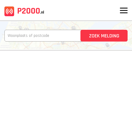
P2000
.nl