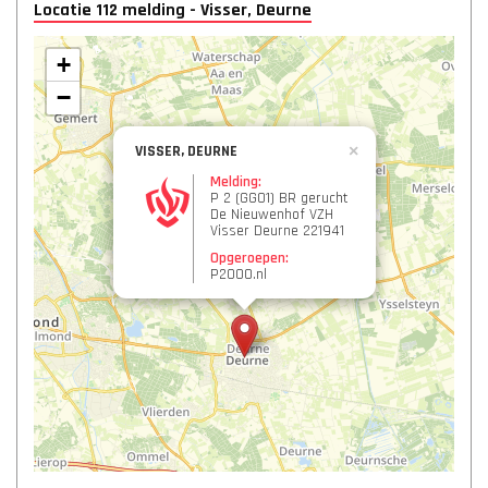
Locatie 112 melding - Visser, Deurne
+
−
VISSER, DEURNE
×
Melding:
P 2 (GG01) BR gerucht
De Nieuwenhof VZH
Visser Deurne 221941
Opgeroepen:
P2000.nl