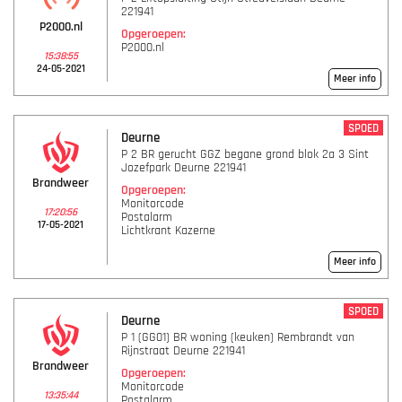
221941
P2000.nl
Opgeroepen:
P2000.nl
15:38:55
24-05-2021
Meer info
SPOED
Deurne
P 2 BR gerucht GGZ begane grond blok 2a 3 Sint
Jozefpark Deurne 221941
Brandweer
Opgeroepen:
Monitorcode
17:20:56
Postalarm
17-05-2021
Lichtkrant Kazerne
Meer info
SPOED
Deurne
P 1 (GG01) BR woning (keuken) Rembrandt van
Rijnstraat Deurne 221941
Brandweer
Opgeroepen:
Monitorcode
13:35:44
Postalarm