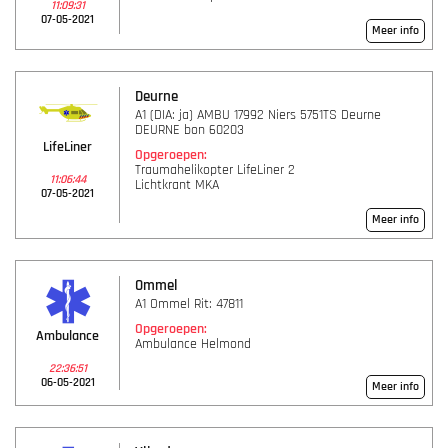
11:09:31
07-05-2021
Meer info
Deurne
A1 (DIA: ja) AMBU 17992 Niers 5751TS Deurne
DEURNE bon 60203
LifeLiner
Opgeroepen:
Traumahelikopter LifeLiner 2
11:06:44
Lichtkrant MKA
07-05-2021
Meer info
Ommel
A1 Ommel Rit: 47811
Opgeroepen:
Ambulance
Ambulance Helmond
22:36:51
06-05-2021
Meer info