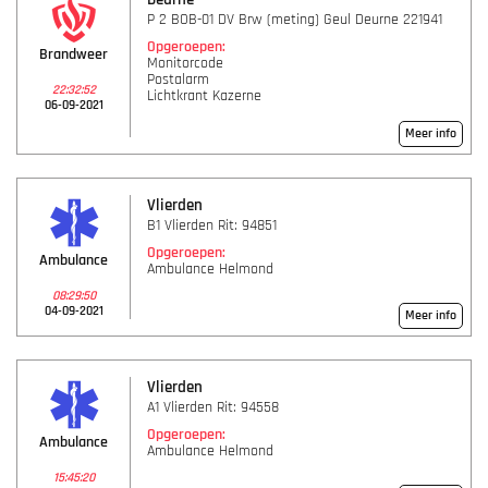
P 2 BOB-01 DV Brw (meting) Geul Deurne 221941
Opgeroepen:
Brandweer
Monitorcode
Postalarm
22:32:52
Lichtkrant Kazerne
06-09-2021
Meer info
Vlierden
B1 Vlierden Rit: 94851
Opgeroepen:
Ambulance
Ambulance Helmond
08:29:50
04-09-2021
Meer info
Vlierden
A1 Vlierden Rit: 94558
Opgeroepen:
Ambulance
Ambulance Helmond
15:45:20