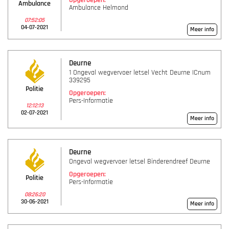
Opgeroepen:
Ambulance
Ambulance Helmond
07:52:05
04-07-2021
Meer info
Deurne
1 Ongeval wegvervoer letsel Vecht Deurne ICnum
339295
Politie
Opgeroepen:
Pers-Informatie
12:12:13
02-07-2021
Meer info
Deurne
Ongeval wegvervoer letsel Binderendreef Deurne
Opgeroepen:
Politie
Pers-Informatie
08:26:20
30-06-2021
Meer info