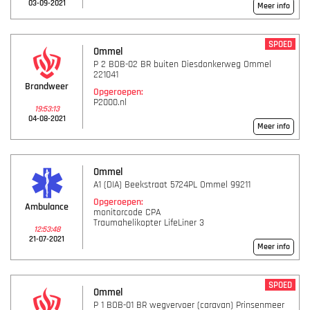
03-09-2021
Meer info
SPOED
Ommel
P 2 BOB-02 BR buiten Diesdonkerweg Ommel
221041
Brandweer
Opgeroepen:
P2000.nl
19:53:13
04-08-2021
Meer info
Ommel
A1 (DIA) Beekstraat 5724PL Ommel 99211
Opgeroepen:
Ambulance
monitorcode CPA
Traumahelikopter LifeLiner 3
12:53:48
21-07-2021
Meer info
SPOED
Ommel
P 1 BOB-01 BR wegvervoer (caravan) Prinsenmeer