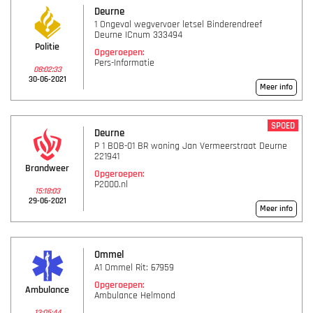
Deurne
1 Ongeval wegvervoer letsel Binderendreef
Deurne ICnum 333494
Politie
Opgeroepen:
Pers-Informatie
08:02:33
30-06-2021
Meer info
SPOED
Deurne
P 1 BOB-01 BR woning Jan Vermeerstraat Deurne
221941
Brandweer
Opgeroepen:
P2000.nl
15:18:03
29-06-2021
Meer info
Ommel
A1 Ommel Rit: 67959
Opgeroepen:
Ambulance
Ambulance Helmond
13:05:44