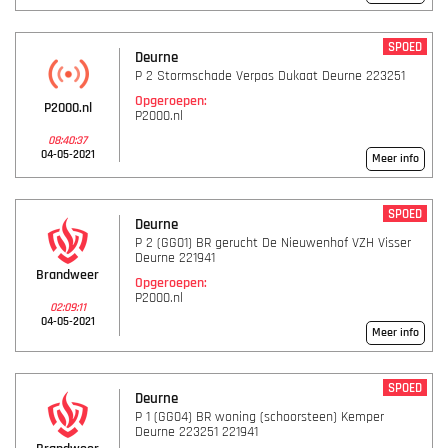
SPOED
Deurne
P 2 Stormschade Verpas Dukaat Deurne 223251
Opgeroepen:
P2000.nl
P2000.nl
08:40:37
04-05-2021
Meer info
SPOED
Deurne
P 2 (GG01) BR gerucht De Nieuwenhof VZH Visser
Deurne 221941
Brandweer
Opgeroepen:
P2000.nl
02:09:11
04-05-2021
Meer info
SPOED
Deurne
P 1 (GG04) BR woning (schoorsteen) Kemper
Deurne 223251 221941