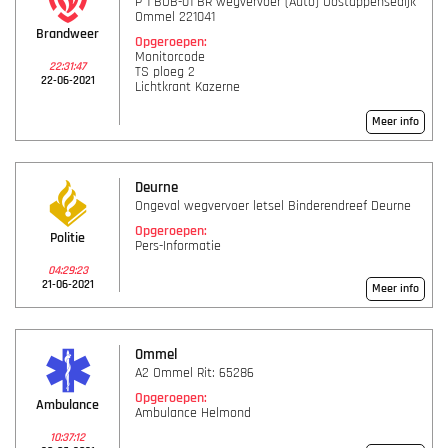
P 1 BOB-01 BR wegvervoer (Auto) Oostappensedijk
Ommel 221041
Brandweer
Opgeroepen:
Monitorcode
22:31:47
TS ploeg 2
22-06-2021
Lichtkrant Kazerne
Meer info
Deurne
Ongeval wegvervoer letsel Binderendreef Deurne
Opgeroepen:
Politie
Pers-Informatie
04:29:23
21-06-2021
Meer info
Ommel
A2 Ommel Rit: 65286
Opgeroepen:
Ambulance
Ambulance Helmond
10:37:12