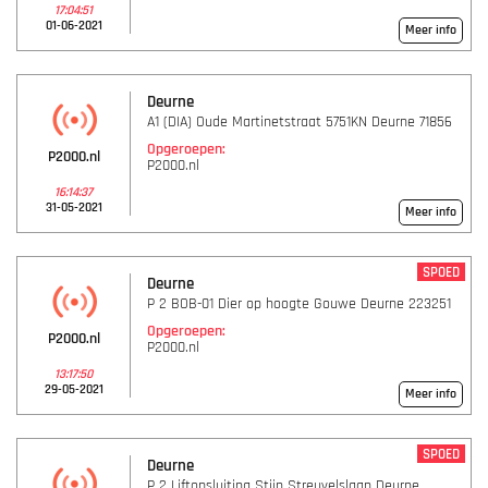
17:04:51
01-06-2021
Meer info
Deurne
A1 (DIA) Oude Martinetstraat 5751KN Deurne 71856
Opgeroepen:
P2000.nl
P2000.nl
16:14:37
31-05-2021
Meer info
SPOED
Deurne
P 2 BOB-01 Dier op hoogte Gouwe Deurne 223251
Opgeroepen:
P2000.nl
P2000.nl
13:17:50
29-05-2021
Meer info
SPOED
Deurne
P 2 Liftopsluiting Stijn Streuvelslaan Deurne