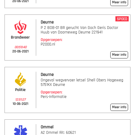
20-06-2021
Meer info
SPOED
Deurne
P 2 BOB-01 BR gerucht Van Goch Geris Doctor
Huub van Doorneweg Deurne 221941
Brandweer
Opgeroepen:
P2000.nl
00:59:40
20-06-2021
Meer info
Deurne
Ongeval wegvervoer letsel Shell Obers Hogeweg
5751KX Deurne
Politie
Opgeroepen:
Pers-Informatie
12:51:27
10-06-2021
Meer info
Ommel
A2 Ommel Rit: 60621