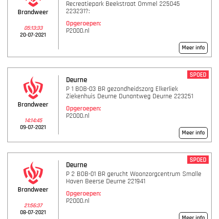
Recreatiepark Beekstraat Ommel 225045
223231?:
Brandweer
Opgeroepen:
05:13:33
P2000.nl
20-07-2021
Meer info
SPOED
Deurne
P 1 BOB-03 BR gezondheidszorg Elkerliek
Ziekenhuis Deurne Dunantweg Deurne 223251
Brandweer
Opgeroepen:
P2000.nl
14:14:45
09-07-2021
Meer info
SPOED
Deurne
P 2 BOB-01 BR gerucht Woonzorgcentrum Smalle
Haven Beerse Deurne 221941
Brandweer
Opgeroepen:
P2000.nl
21:56:37
08-07-2021
Meer info