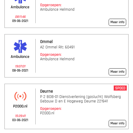
Opgeroepen:
Ambulance
Ambulance Helmond
08:11:46
09-06-2021
Meer info
Ommel
A2 Ommel Rit: 60491
Opgeroepen:
Ambulance
Ambulance Helmond
19:07:01
08-06-2021
Meer info
SPOED
Deurne
P 2 BOB-01 Dienstverlening (gaslucht) Wolfsberg
Gebouw D en E Hogeweg Deurne 221941
P2000.nl
Opgeroepen:
P2000.nl
15:39:41
03-06-2021
Meer info