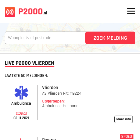
P2000
.nl
LIVE P2000 VLIERDEN
LAATSTE 50 MELDINGEN:
Vlierden
A2 Vlierden Rit: 119224
Opgeroepen:
Ambulance
Ambulance Helmond
11:36:05
03-11-2021
Meer info
SPOED
Deurne