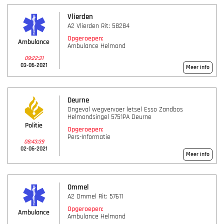
Vlierden
A2 Vlierden Rit: 58284
Opgeroepen:
Ambulance
Ambulance Helmond
09:22:31
03-06-2021
Meer info
Deurne
Ongeval wegvervoer letsel Esso Zandbos
Helmondsingel 5751PA Deurne
Politie
Opgeroepen:
Pers-Informatie
08:43:39
02-06-2021
Meer info
Ommel
A2 Ommel Rit: 57611
Opgeroepen:
Ambulance
Ambulance Helmond