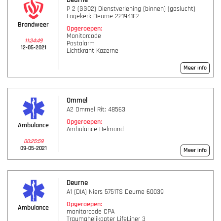
P 2 (GG02) Dienstverlening (binnen) (gaslucht)
Lagekerk Deurne 221941E2
Brandweer
Opgeroepen:
Monitorcode
11:34:49
Postalarm
12-05-2021
Lichtkrant Kazerne
Meer info
Ommel
A2 Ommel Rit: 48563
Opgeroepen:
Ambulance
Ambulance Helmond
00:25:59
09-05-2021
Meer info
Deurne
A1 (DIA) Niers 5751TS Deurne 60039
Opgeroepen:
Ambulance
monitorcode CPA
Traumahelikopter LifeLiner 3