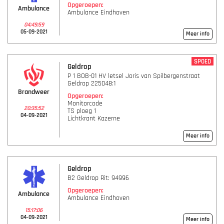
Opgeroepen:
Ambulance
Ambulance Eindhoven
04:49:59
05-09-2021
Meer info
SPOED
Geldrop
P 1 BOB-01 HV letsel Joris van Spilbergenstraat
Geldrop 225048:1
Brandweer
Opgeroepen:
Monitorcode
20:35:52
TS ploeg 1
04-09-2021
Lichtkrant Kazerne
Meer info
Geldrop
B2 Geldrop Rit: 94996
Opgeroepen:
Ambulance
Ambulance Eindhoven
15:17:06
04-09-2021
Meer info