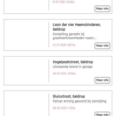
11-07-2021, 16:40u
Meer info
Laan der vier Heemskinderen,
Geldrop
Gasleiding geraakt bij
graafwerkzaamheden naast...
07-07-2021, 08:14u
Meer info
Vogelpoelstraat, Geldrop
Uitslaande brand in garage
05-07-2021, 12:58u
Meer info
Sluisstraat, Geldrop
Fietser ernstig gewond bij aanrijding
08-05-2021, 11:59u
Meer info