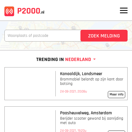
P2000
.nl
TRENDING IN
NEDERLAND
Kanaaldijk, Landsmeer
Brommobiel belandt op zijn kant door
botsing
24-08-2021, 20:08u
Meer info
Paasheuvelweg, Amsterdam
Berijder scooter gewond bij aanrijding
met auto
24-08-2021, 19:20u