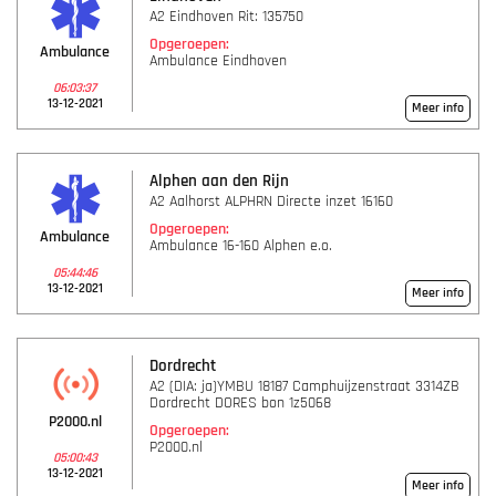
A2 Eindhoven Rit: 135750
Opgeroepen:
Ambulance
Ambulance Eindhoven
06:03:37
13-12-2021
Meer info
Alphen aan den Rijn
A2 Aalhorst ALPHRN Directe inzet 16160
Opgeroepen:
Ambulance
Ambulance 16-160 Alphen e.o.
05:44:46
13-12-2021
Meer info
Dordrecht
A2 (DIA: ja)YMBU 18187 Camphuijzenstraat 3314ZB
Dordrecht DORES bon 1z5068
P2000.nl
Opgeroepen:
P2000.nl
05:00:43
13-12-2021
Meer info