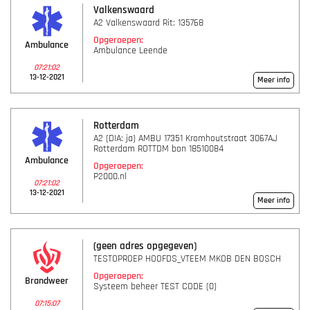
Valkenswaard
A2 Valkenswaard Rit: 135768
Opgeroepen:
Ambulance
Ambulance Leende
07:21:02
13-12-2021
Meer info
Rotterdam
A2 (DIA: ja) AMBU 17351 Kromhoutstraat 3067AJ
Rotterdam ROTTDM bon 18510084
Ambulance
Opgeroepen:
P2000.nl
07:21:02
13-12-2021
Meer info
(geen adres opgegeven)
TESTOPROEP HOOFDS_VTEEM MKOB DEN BOSCH
Opgeroepen:
Brandweer
Systeem beheer TEST CODE (0)
07:15:07