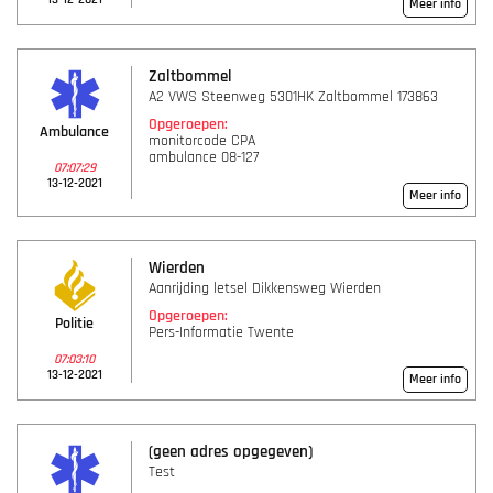
Meer info
Zaltbommel
A2 VWS Steenweg 5301HK Zaltbommel 173863
Opgeroepen:
Ambulance
monitorcode CPA
ambulance 08-127
07:07:29
13-12-2021
Meer info
Wierden
Aanrijding letsel Dikkensweg Wierden
Opgeroepen:
Politie
Pers-Informatie Twente
07:03:10
13-12-2021
Meer info
(geen adres opgegeven)
Test