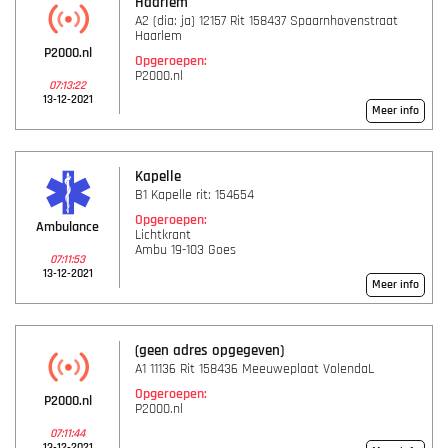
Haarlem
A2 (dia: ja) 12157 Rit 158437 Spaarnhovenstraat
Haarlem
P2000.nl
Opgeroepen:
P2000.nl
07:13:22
13-12-2021
Meer info
Kapelle
B1 Kapelle rit: 154654
Opgeroepen:
Ambulance
Lichtkrant
Ambu 19-103 Goes
07:11:53
13-12-2021
Meer info
(geen adres opgegeven)
A1 11136 Rit 158436 Meeuweplaat VolendaL
Opgeroepen:
P2000.nl
P2000.nl
07:11:44
13-12-2021