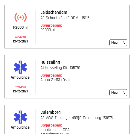
Leidschendam
A2 SchadUzEn LEIDDM : 15115
Opgeroepen:
P2000.nl
P2000.nl
07:47:01
13-12-2021
Meer info
Huisseling
A1 Huisseling Rit: 135770
Opgeroepen:
Ambulance
Ambu 21-113 (Oss)
07:44:44
13-12-2021
Meer info
Culemborg
A2 VWS Triosingel 410![C Culemborg 173875
Opgeroepen:
Ambulance
monitorcode CPA