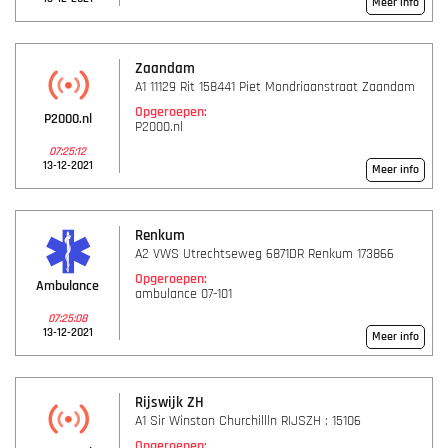
Meer info
Zaandam
A1 11129 Rit 158441 Piet Mondriaanstraat Zaandam
Opgeroepen:
P2000.nl
P2000.nl
07:25:12
13-12-2021
Meer info
Renkum
A2 VWS Utrechtseweg 6871DR Renkum 173866
Opgeroepen:
Ambulance
ambulance 07-101
07:25:08
13-12-2021
Meer info
Rijswijk ZH
A1 Sir Winston Churchillln RIJSZH : 15106
Opgeroepen: