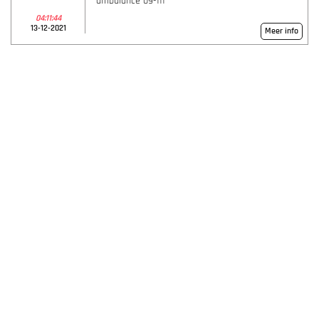
ambulance 09-111
04:11:44
13-12-2021
Meer info