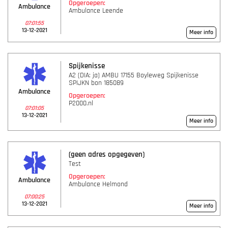
Opgeroepen:
Ambulance
Ambulance Leende
07:01:55
13-12-2021
Meer info
Spijkenisse
A2 (DIA: ja) AMBU 17155 Boyleweg Spijkenisse
SPIJKN bon 185089
Ambulance
Opgeroepen:
P2000.nl
07:01:05
13-12-2021
Meer info
(geen adres opgegeven)
Test
Opgeroepen:
Ambulance
Ambulance Helmond
07:00:25
13-12-2021
Meer info