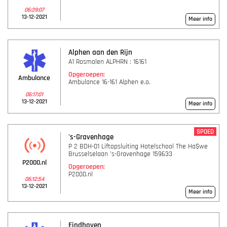
06:39:07
13-12-2021
Meer info
Alphen aan den Rijn
A1 Rosmolen ALPHRN : 16161
Opgeroepen:
Ambulance
Ambulance 16-161 Alphen e.o.
06:17:01
13-12-2021
Meer info
SPOED
's-Gravenhage
P 2 BDH-01 Liftopsluiting Hotelschool The Ha$we
Brusselselaan 's-Gravenhage 159633
P2000.nl
Opgeroepen:
P2000.nl
06:12:54
13-12-2021
Meer info
Eindhoven