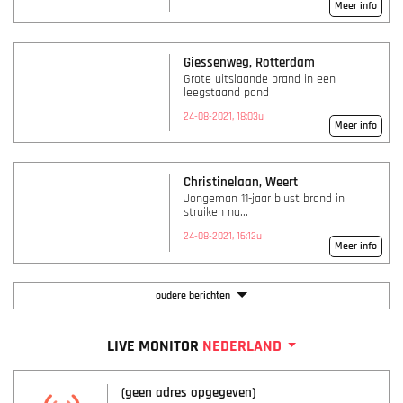
Meer info
Giessenweg, Rotterdam
Grote uitslaande brand in een
leegstaand pand
24-08-2021, 18:03u
Meer info
Christinelaan, Weert
Jongeman 11-jaar blust brand in
struiken na...
24-08-2021, 16:12u
Meer info
oudere berichten
LIVE MONITOR
NEDERLAND
(geen adres opgegeven)