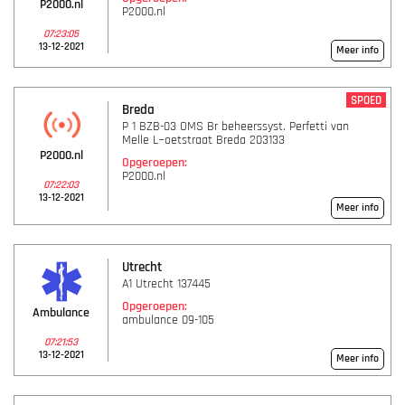
P2000.nl
P2000.nl
07:23:05
13-12-2021
Meer info
SPOED
Breda
P 1 BZB-03 OMS Br beheerssyst. Perfetti van
Melle L~oetstraat Breda 203133
P2000.nl
Opgeroepen:
P2000.nl
07:22:03
13-12-2021
Meer info
Utrecht
A1 Utrecht 137445
Opgeroepen:
Ambulance
ambulance 09-105
07:21:53
13-12-2021
Meer info