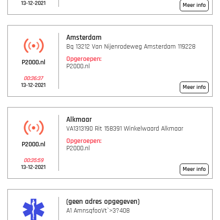
13-12-2021
Meer info
Amsterdam
Bq 13212 Van Nijenrodeweg Amsterdam 119228
Opgeroepen:
P2000.nl
P2000.nl
00:36:37
13-12-2021
Meer info
Alkmaar
VA1313190 Rit 158391 Winkelwaard Alkmaar
Opgeroepen:
P2000.nl
P2000.nl
00:35:59
13-12-2021
Meer info
(geen adres opgegeven)
A1 AmnsqfooVt`>3?408