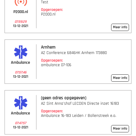
Test
Opgeroepen:
P2000.nl
P2000.nl
07:59:29
13-12-2021
Meer info
Arnhem
A2 Conference 6846HK Arnhem 173880
Opgeroepen:
Ambulance
ambulance 07-106
07:57:46
13-12-2021
Meer info
(geen adres opgegeven)
A2 Sint Anna'shof LECDEN Directe inzet 16183
Opgeroepen:
Ambulance
Ambulance 16-183 Leiden / Bollenstreek e.o.
07:47:57
13-12-2021
Meer info