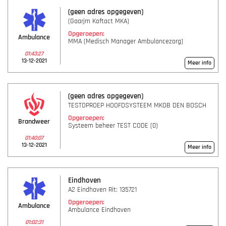
(geen adres opgegeven)
(Gaarjm Koftact MKA)
Opgeroepen:
Ambulance
MMA (Medisch Manager Ambulancezorg)
01:43:27
13-12-2021
Meer info
(geen adres opgegeven)
TESTOPROEP HOOFDSYSTEEM MKOB DEN BOSCH
Opgeroepen:
Brandweer
Systeem beheer TEST CODE (0)
01:40:07
13-12-2021
Meer info
Eindhoven
A2 Eindhoven Rit: 135721
Opgeroepen:
Ambulance
Ambulance Eindhoven
01:02:31