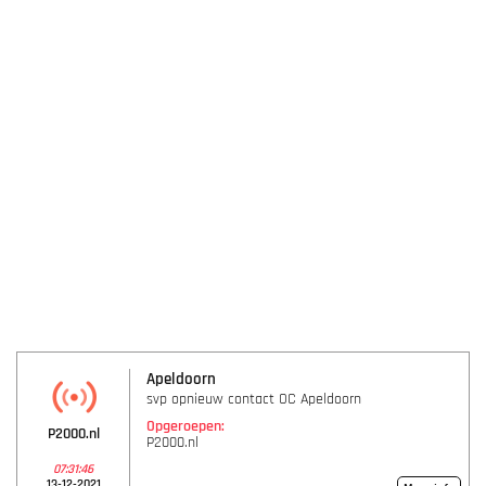
Apeldoorn
svp opnieuw contact OC Apeldoorn
Opgeroepen:
P2000.nl
P2000.nl
07:31:46
13-12-2021