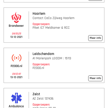
Haarlem
Contact CaCo Zijlweg Haarlem
Opgeroepen:
Brandweer
Piket ICT Meldkamer & RCC
04:15:25
13-12-2021
Meer info
Leidschendam
A1 Marienpark LEIDDM : 15113
Opgeroepen:
P2000.nl
P2000.nl
04:12:41
13-12-2021
Meer info
Zeist
A2 Zeist 137436
Opgeroepen:
Ambulance